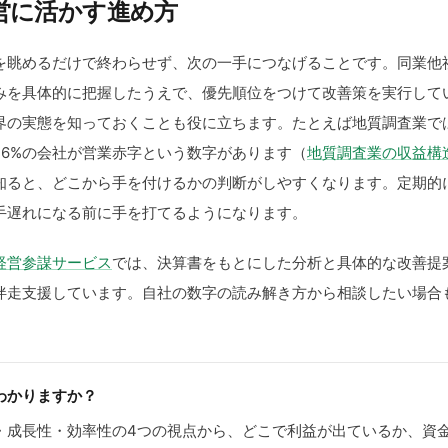
営に活かす進め方
を眺めるだけで終わらせず、次の一手につなげることです。同業他
みを具体的に把握したうえで、優先順位をつけて改善策を実行して
界の実態を知っておくことも役に立ちます。たとえば地質調査業で
12.6%の会社が営業赤字という数字があります（
地質調査業の収益構
知ると、どこから手を付けるかの判断がしやすくなります。定期的
手遅れになる前に手を打てるようになります。
経営参謀サービス
では、決算書をもとにした分析と具体的な改善提
伴走支援しています。自社の数字の読み解き方から相談したい場合
わかりますか？
・成長性・効率性の4つの視点から、どこで利益が出ているか、資