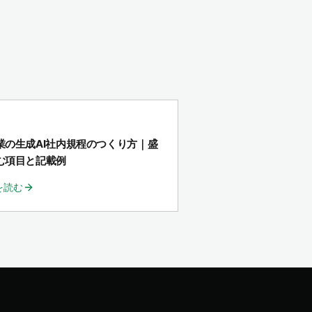
X
業の生成AI社内規程のつくり方｜盛
む項目と記載例
を読む