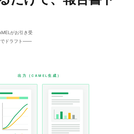
MELがお引き受
までドラフト——
出力（CAMEL生成）