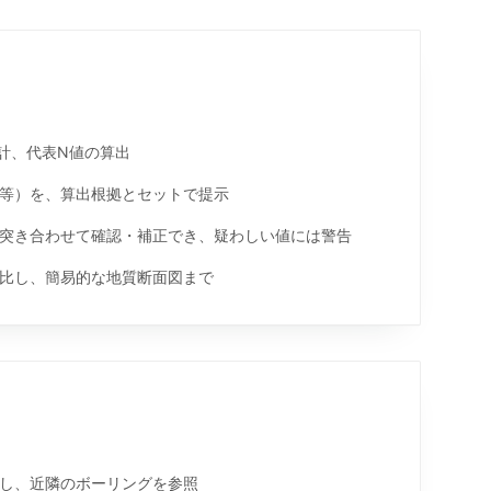
計、代表N値の算出
E 等）を、算出根拠とセットで提示
突き合わせて確認・補正でき、疑わしい値には警告
比し、簡易的な地質断面図まで
し、近隣のボーリングを参照