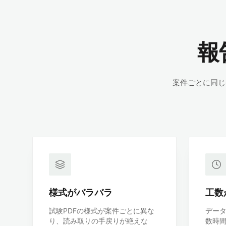
報
案件ごとに同じ
様式がバラバラ
工数
試験PDFの様式が案件ごとに異な
データ
り、読み取りの手戻りが絶えな
数時