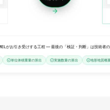
MELがお引き受けする工程 ― 最後の「検証・判断」は技術者
単位体積重量の算出
実施数量の算出
地形地質概