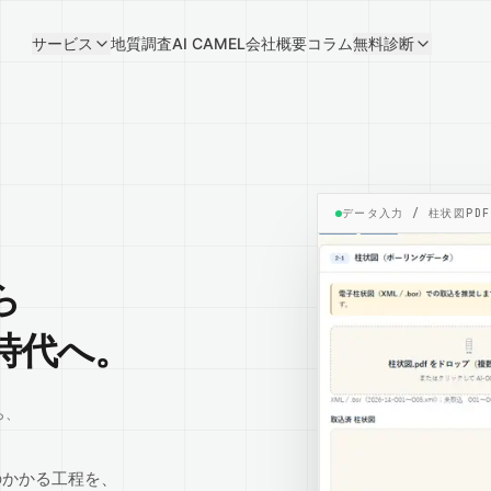
サービス
地質調査AI CAMEL
会社概要
コラム
無料診断
データ入力 / 柱状図PDF
ら
時代へ。
ら、
のかかる工程を、