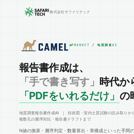
株式会社サファリテック
PRODUCT / 地質調査AI
報告書作成は、
「手で書き写す」
時代か
「PDFをいれるだけ」
の
地質調査報告書作成AI
｜
柱状図・室内土質試験の読み取りか
複数孔の層序対比・報告書ドラフトまで
N値の換算・層序判定・数量算出・章構成
といった手間