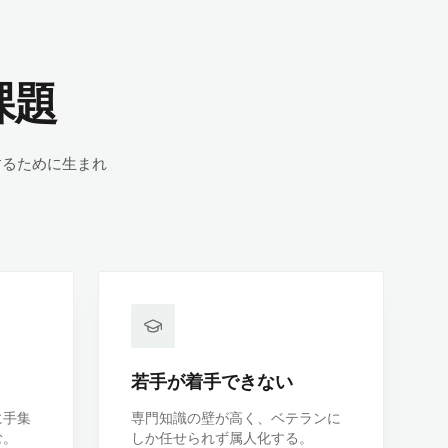
課題
するために生まれ
若手が着手できない
に手集
専門知識の壁が高く、ベテランに
む。
しか任せられず属人化する。