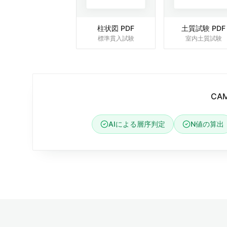
柱状図 PDF
土質試験 PDF
標準貫入試験
室内土質試験
CA
AIによる層序判定
N値の算出