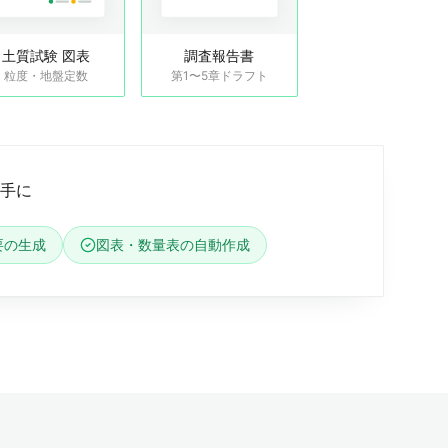
土質試験 図表
調査報告書
粒度・地盤定数
第1〜5章ドラフト
の手に
要の生成
図表・数量表の自動作成