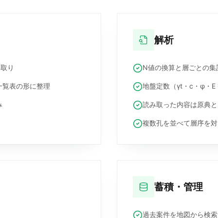
解析
み取り
N値の換算と層ごとの集
一覧表の形に整理
地盤定数（γt・c・φ・
み
読み取った内容は原典と
複数孔を並べて層序を対
蓄積・管理
過去案件を地図から検索