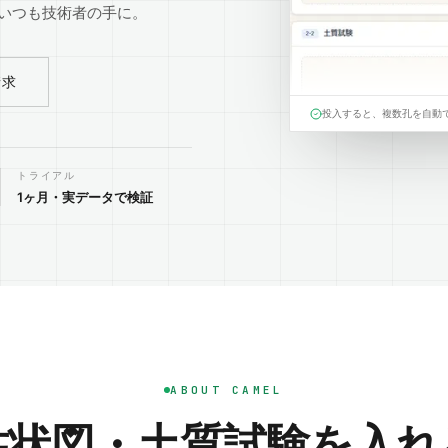
いつも技術者の手に。
請求
投入すると、複数孔を自動
トライアル
1ヶ月・実データで検証
ABOUT CAMEL
柱状図・土質試験を入れ