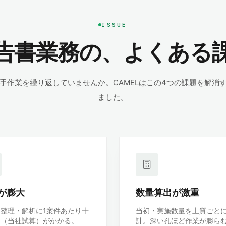
ISSUE
告書業務の、よくある
手作業を繰り返していませんか。CAMELはこの4つの課題を解消
ました。
が膨大
数量算出が激重
整理・解析に1案件あたり十
当初・実施数量を土質ごと
間（当社試算）がかかる。
計。深い孔ほど作業が膨ら